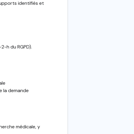
pports identifiés et
 9-2-h du RGPD).
ale
de la demande
herche médicale, y